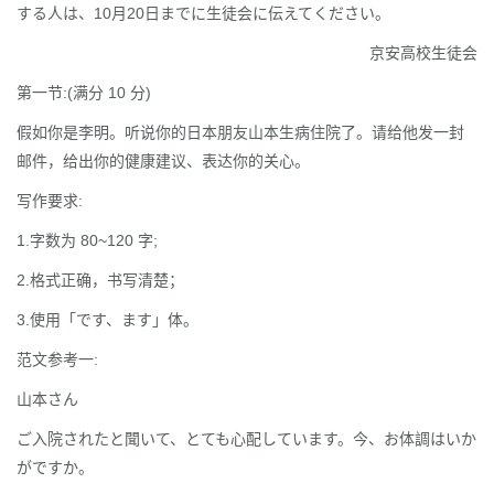
する人は、10月20日までに生徒会に伝えてください。
京安高校生徒会
第一节:(满分 10 分)
假如你是李明。听说你的日本朋友山本生病住院了。请给他发一封
邮件，给出你的健康建议、表达你的关心。
写作要求:
1.字数为 80~120 字;
2.格式正确，书写清楚；
3.使用「です、ます」体。
范文参考一:
山本さん
ご入院されたと聞いて、とても心配しています。今、お体調はいか
がですか。