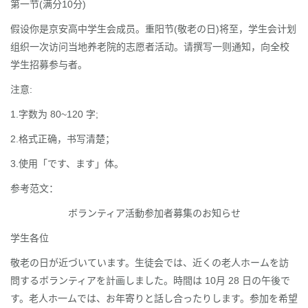
第一节(满分10分)
假设你是京安高中学生会成员。重阳节(敬老の日)将至，学生会计划
组织一次访问当地养老院的志愿者活动。请撰写一则通知，向全校
学生招募参与者。
注意:
1.字数为 80~120 字;
2.格式正确，书写清楚；
3.使用「です、ます」体。
参考范文：
ボランティア活動参加者募集のお知らせ
学生各位
敬老の日が近づいています。生徒会では、近くの老人ホームを訪
問するボランティアを計画しました。時間は 10月 28 日の午後で
す。老人ホ一ムでは、お年寄りと話し合ったりします。参加を希望