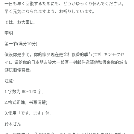
一日も早く回復するためにも、どうかゆっくり休んでください。
早く元気になられますよう、お祈りしています。
では、お大事に。
李明
第一节(满分10分)
假设你是李明，你的家乡现在是金桂飘香的季节(金桂:キンモクセ
イ)。请给你的日本朋友铃木一郎写一封邮件邀请他秋假来你的城市
游玩顺便赏桂。
注意:
1.字数为 80~120 字;
2.格式正确，书写清楚；
3.使用「です、ます」体。
鈴木さん