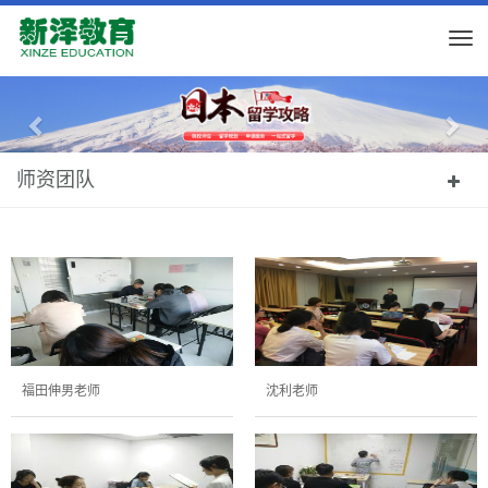
导
航
切
Previous
Nex
换
师资团队
福田伸男老师
沈利老师