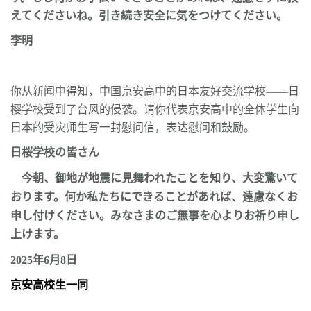
えてくださいね。引き続き安全に気をつけてください。
李明
你从新闻中得知，中国京安高中的日本友好交流学校
——
日
樱学校受到了台风的侵袭。请你代表京安高中的全体学生向
日本的受灾师生写一封慰问信，表达慰问和鼓励。
日桜学校の皆さん
今朝、御地が地震に見舞われたことを知り、大変驚いて
おります。何か私たちにできることがあれば、遠慮なくお
申し付けください。みなさまのご無事を心よりお祈り申し
上けます。
2025
年
6
月8日
京安高校生一同