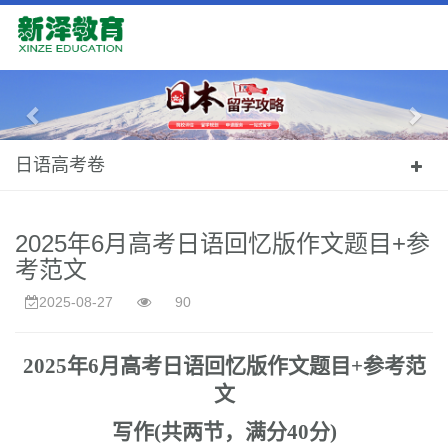
Previous
Nex
日语高考卷
2025年6月高考日语回忆版作文题目+参
考范文
2025-08-27
90
2025
年6月高考日语回忆版作文题目
+
参考范
文
写作
(
共两节，满分
40
分
)