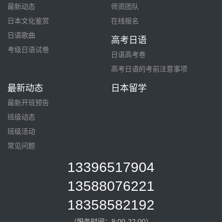
最新动态
师资团队
日本文化鉴赏
在线报名
日语歌曲
高考日语
考级日语试卷
日语高考卷
高考日语的考前注意事项
最新动态
日本留学
最新开班预告
班级动态
班级活动
常见问题
13396517904
13588076221
18358582192
（服务时间：9:00-22:00）