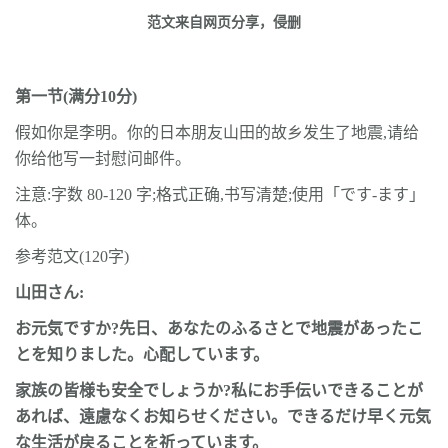
范文来自网页分享，侵删
第一节
(
满分
10
分
)
假如你是李明。你的日本朋友山田的故乡发生了地震
,
请给
你给他写一封慰问邮件。
注意
:
字数
80-120
字
;
格式正确
,
书写清楚
;
使用「です
-
ます」
体。
参考范文
(120
字
)
山田さん
:
お元気ですか
?
先日、あなたのふるさとで地震があったこ
とを知りました。心配しています。
家族の皆様も安全でしょうか
?
私にお手伝いできることが
あれば、遠慮なくお知らせください。できるだけ早く元気
な生活が戻ることを祈っています。